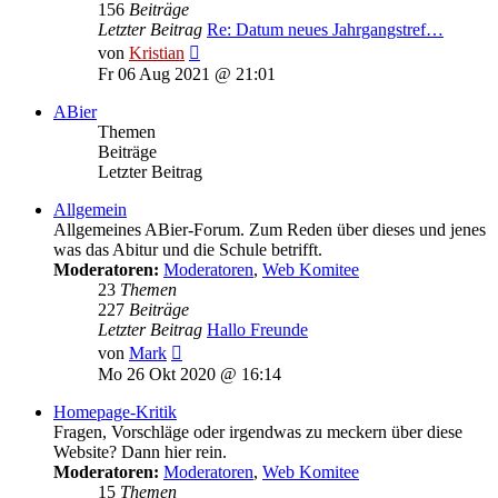
156
Beiträge
Letzter Beitrag
Re: Datum neues Jahrgangstref…
Neuester
von
Kristian
Beitrag
Fr 06 Aug 2021 @ 21:01
ABier
Themen
Beiträge
Letzter Beitrag
Allgemein
Allgemeines ABier-Forum. Zum Reden über dieses und jenes
was das Abitur und die Schule betrifft.
Moderatoren:
Moderatoren
,
Web Komitee
23
Themen
227
Beiträge
Letzter Beitrag
Hallo Freunde
Neuester
von
Mark
Beitrag
Mo 26 Okt 2020 @ 16:14
Homepage-Kritik
Fragen, Vorschläge oder irgendwas zu meckern über diese
Website? Dann hier rein.
Moderatoren:
Moderatoren
,
Web Komitee
15
Themen