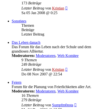
173
Beiträge
Neuester
Letzter Beitrag
von
Kristian
Beitrag
Sa 05 Jan 2008 @ 0:25
Sonstiges
Themen
Beiträge
Letzter Beitrag
Das Leben danach
Das Forum für das Leben nach der Schule und dem
grandiosen ABiertur.
Moderatoren:
Moderatoren
,
Web Komitee
9
Themen
249
Beiträge
Neuester
Letzter Beitrag
von
Kristian
Beitrag
Do 08 Nov 2007 @ 22:54
Feiern
Forum für die Planung von Feierlichkeiten aller Art.
Moderatoren:
Moderatoren
,
Web Komitee
16
Themen
279
Beiträge
Neuester
Letzter Beitrag
von
Sumpfm0nsta
Beitrag