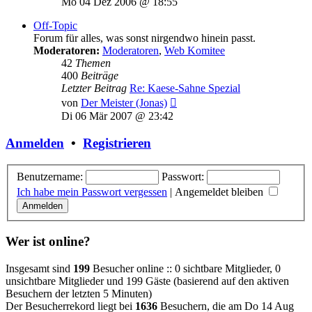
Mo 04 Dez 2006 @ 18:55
Off-Topic
Forum für alles, was sonst nirgendwo hinein passt.
Moderatoren:
Moderatoren
,
Web Komitee
42
Themen
400
Beiträge
Letzter Beitrag
Re: Kaese-Sahne Spezial
Neuester
von
Der Meister (Jonas)
Beitrag
Di 06 Mär 2007 @ 23:42
Anmelden
•
Registrieren
Benutzername:
Passwort:
Ich habe mein Passwort vergessen
|
Angemeldet bleiben
Wer ist online?
Insgesamt sind
199
Besucher online :: 0 sichtbare Mitglieder, 0
unsichtbare Mitglieder und 199 Gäste (basierend auf den aktiven
Besuchern der letzten 5 Minuten)
Der Besucherrekord liegt bei
1636
Besuchern, die am Do 14 Aug